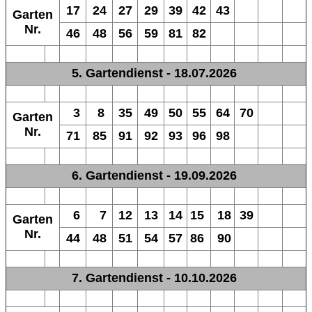
17
24
27
29
39
42
43
Garten
Nr.
46
48
56
59
81
82
5. Gartendienst - 18.07.2026
3
8
35
49
50
55
64
70
Garten
Nr.
71
85
91
92
93
96
98
6. Gartendienst - 19.09.2026
6
7
12
13
14
15
18
39
Garten
Nr.
44
48
51
54
57
86
90
7. Gartendienst - 10.10.2026