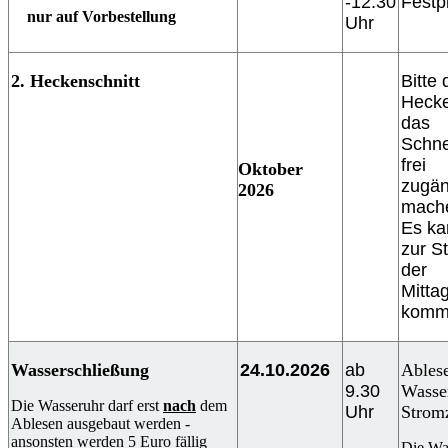
-12.30
Festp
nur auf Vorbestellung
Uhr
2. Heckenschnitt
Bitte 
Hecke
das
Schn
frei
Oktober
zugän
2026
mach
Es ka
zur S
der
Mitta
komm
Wasserschließung
24.10.2026
ab
Ables
9.30
Wasse
Die Wasseruhr darf erst
nach
dem
Uhr
Strom
Ablesen ausgebaut werden -
ansonsten werden 5 Euro fällig
Die Wa