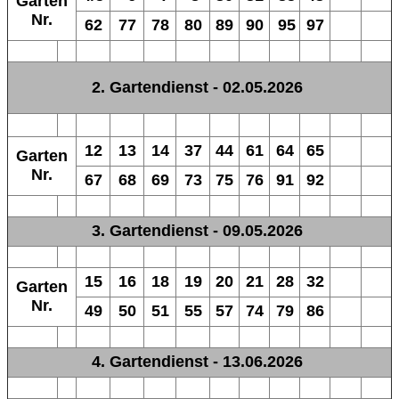
Garten
Nr.
62
77
78
80
89
90
95
97
2. Gartendienst - 02.05.2026
12
13
14
37
44
61
64
65
Garten
Nr.
67
68
69
73
75
76
91
92
3. Gartendienst - 09.05.2026
15
16
18
19
20
21
28
32
Garten
Nr.
49
50
51
55
57
74
79
86
4. Gartendienst - 13.06.2026