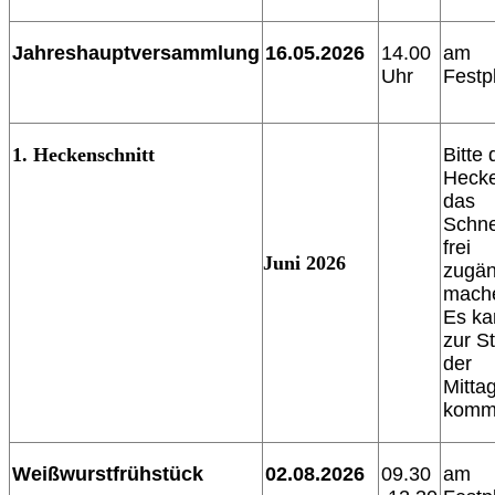
Jahreshauptversammlung
16.05.2026
14.00
am
Uhr
Festp
1. Heckenschnitt
Bitte 
Hecke
das
Schn
frei
Juni 2026
zugän
mach
Es ka
zur S
der
Mitta
komm
Weißwurstfrühstück
02.08.2026
09.30
am