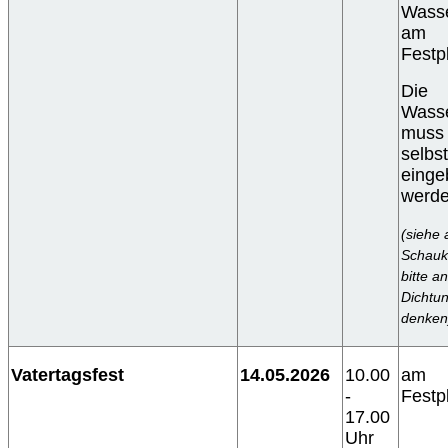
Wass
am
Festp
Die
Wass
muss
selbst
einge
werd
(siehe
Schauk
bitte an
Dichtu
denken
Vatertagsfest
14.05.2026
10.00
am
-
Festp
17.00
Uhr