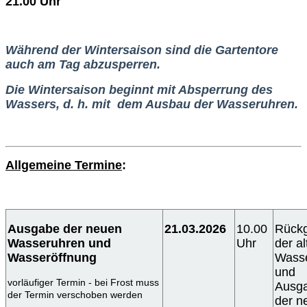
21.00 Uhr
Während der Wintersaison sind die Gartentore
auch am Tag abzusperren.
Die Wintersaison beginnt mit Absperrung des
Wassers, d. h. mit dem Ausbau der
Wasseruhren.
Allgemeine Termine
:
Ausgabe der neuen
21.03.2026
10.00
Rück
Wasseruhren und
Uhr
der al
Wasseröffnung
Wass
und
vorläufiger Termin - bei Frost muss
Ausg
der Termin verschoben werden
der n