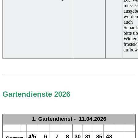
muss se
ausgeb
werden
auch
Schauk
bitte ü
Winter
frostsi
aufbew
Gartendienste 2026
1. Gartendienst - 11.04.2026
4/5
6
7
8
30
31
35
43