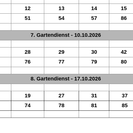
12
13
14
15
51
54
57
86
7. Gartendienst - 10.10.2026
28
29
30
42
76
77
79
80
8. Gartendienst - 17.10.2026
19
27
31
37
74
78
81
85