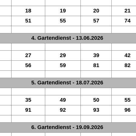
18
19
20
21
51
55
57
74
4. Gartendienst - 13.06.2026
27
29
39
42
56
59
81
82
5. Gartendienst - 18.07.2026
35
49
50
55
91
92
93
96
6. Gartendienst - 19.09.2026