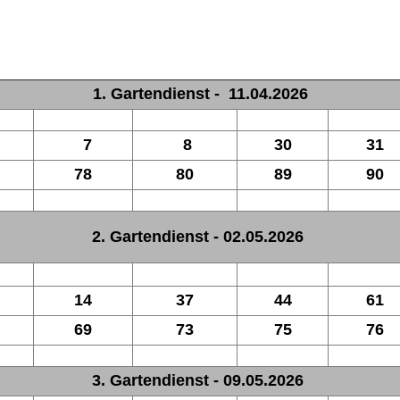
1. Gartendienst - 11.04.2026
7
8
30
31
78
80
89
90
2. Gartendienst - 02.05.2026
14
37
44
61
69
73
75
76
3. Gartendienst - 09.05.2026