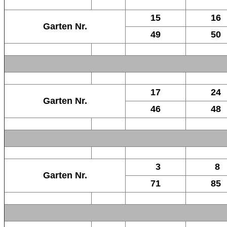
15
16
Garten Nr.
49
50
17
24
Garten Nr.
46
48
3
8
Garten Nr.
71
85