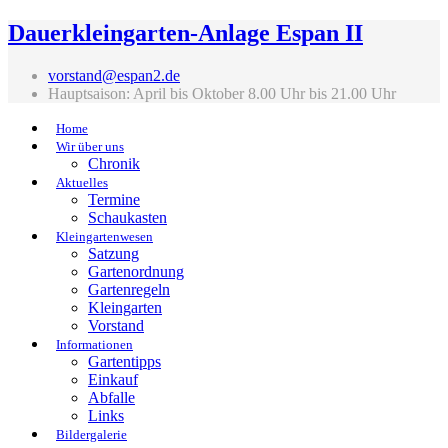
Dauerkleingarten-Anlage Espan II
vorstand@espan2.de
Hauptsaison: April bis Oktober 8.00 Uhr bis 21.00 Uhr
Home
Wir über uns
Chronik
Aktuelles
Termine
Schaukasten
Kleingartenwesen
Satzung
Gartenordnung
Gartenregeln
Kleingarten
Vorstand
Informationen
Gartentipps
Einkauf
Abfalle
Links
Bildergalerie