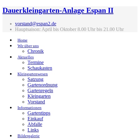
Dauerkleingarten-Anlage Espan II
vorstand@espan2.de
Hauptsaison: April bis Oktober 8.00 Uhr bis 21.00 Uhr
Home
Wir über uns
Chronik
Aktuelles
Termine
Schaukasten
Kleingartenwesen
Satzung
Gartenordnung
Gartenregeln
Kleingarten
Vorstand
Informationen
Gartentipps
Einkauf
Abfalle
Links
Bildergalerie