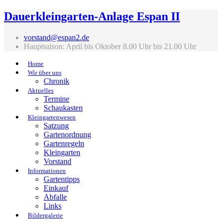
Dauerkleingarten-Anlage Espan II
vorstand@espan2.de
Hauptsaison: April bis Oktober 8.00 Uhr bis 21.00 Uhr
Home
Wir über uns
Chronik
Aktuelles
Termine
Schaukasten
Kleingartenwesen
Satzung
Gartenordnung
Gartenregeln
Kleingarten
Vorstand
Informationen
Gartentipps
Einkauf
Abfalle
Links
Bildergalerie